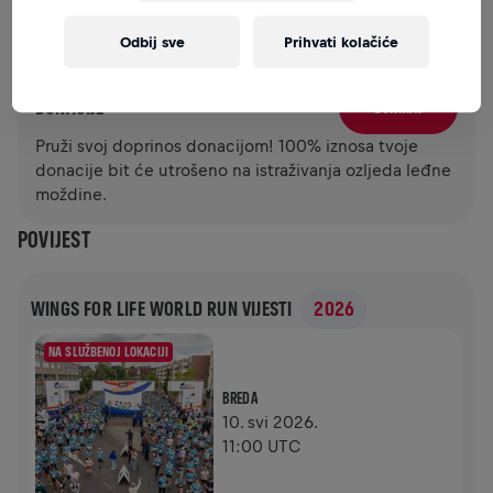
Odbij sve
Prihvati kolačiće
PRIKUPLJENO JE 0,00 USD
(CILJ JE 0,00 USD)
DONACIJE
DONIRAJ
Pruži svoj doprinos donacijom! 100% iznosa tvoje
donacije bit će utrošeno na istraživanja ozljeda leđne
moždine.
POVIJEST
WINGS FOR LIFE WORLD RUN VIJESTI
2026
NA SLUŽBENOJ LOKACIJI
BREDA
10. svi 2026.
11:00 UTC