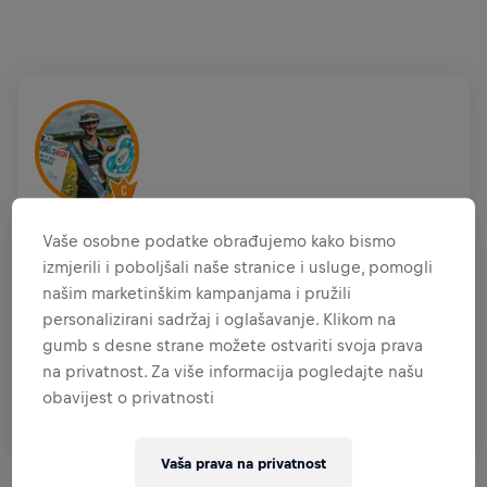
MAX RAHM
Vaše osobne podatke obrađujemo kako bismo
GER
izmjerili i poboljšali naše stranice i usluge, pomogli
našim marketinškim kampanjama i pružili
KAPETAN TIMA
GRINDSET
personalizirani sadržaj i oglašavanje. Klikom na
gumb s desne strane možete ostvariti svoja prava
na privatnost. Za više informacija pogledajte našu
TIM
obavijest o privatnosti
GRINDSET
Vaša prava na privatnost
PODACI O PRIKUPLJENIM DONACIJAMA